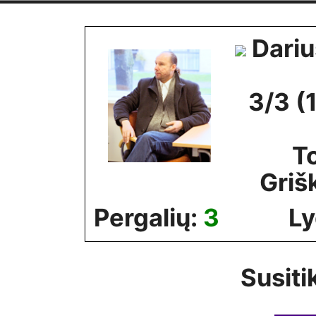
Skip
to
Dariu
content
3/3 (
T
Griš
Pergalių:
3
Ly
Susiti