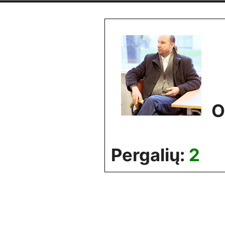
Skip
to
content
O
Pergalių:
2