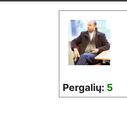
Skip
to
content
Pergalių:
5