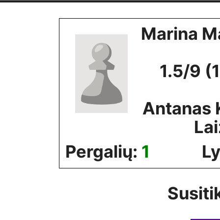
Skip
to
Marina M
content
1.5/9 (
Antanas 
La
Pergalių:
1
Ly
Susiti