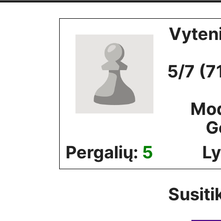
Skip
to
Vyten
content
5/7 (7
Mo
G
Pergalių:
5
Ly
Susiti