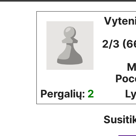
Skip
to
Vyten
content
2/3 (6
M
Poc
Pergalių:
2
Ly
Susiti