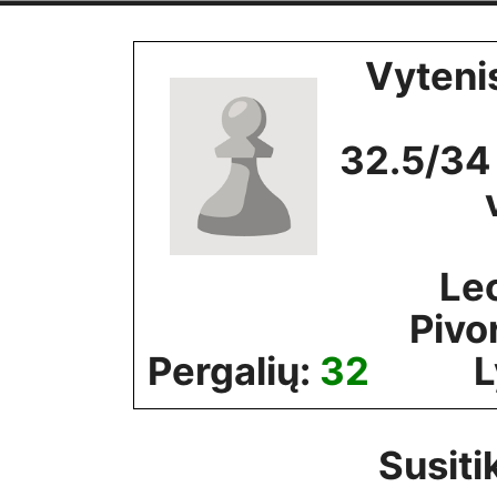
Skip
to
Vyteni
content
32.5/34
Le
Pivo
Pergalių:
32
L
Susiti