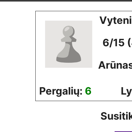
Skip
to
Vyteni
content
6/15 
Arūna
Pergalių:
6
Ly
Susiti