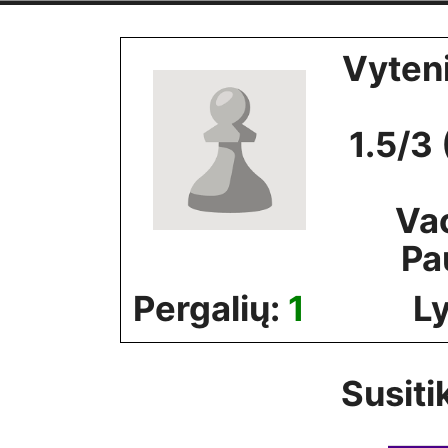
Skip
to
Vyten
content
1.5/3
Va
Pa
Pergalių:
1
Ly
Susiti