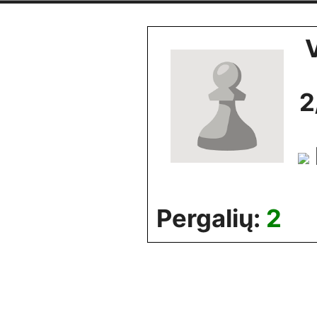
Skip
to
content
2
Pergalių:
2