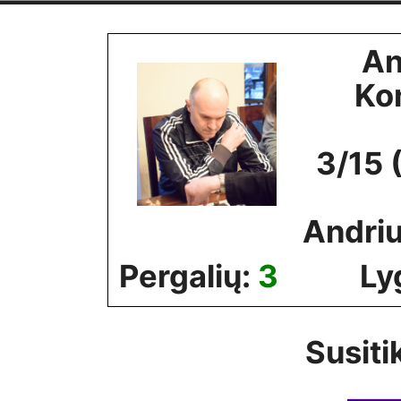
Skip
to
An
content
Ko
3/15 
Andriu
Pergalių:
3
Ly
Susiti