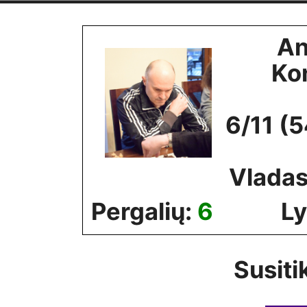
Skip
to
An
content
Ko
6/11 (
Vladas
Pergalių:
6
Ly
Susiti