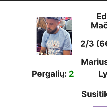
Skip
to
Ed
content
Mači
2/3 (6
Mariu
Pergalių:
2
Ly
Susiti