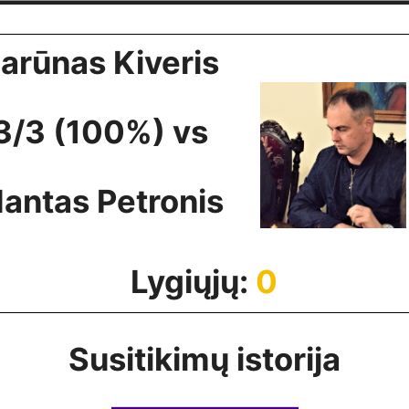
arūnas Kiveris
3/3 (100%) vs
antas Petronis
Lygiųjų:
0
Susitikimų istorija