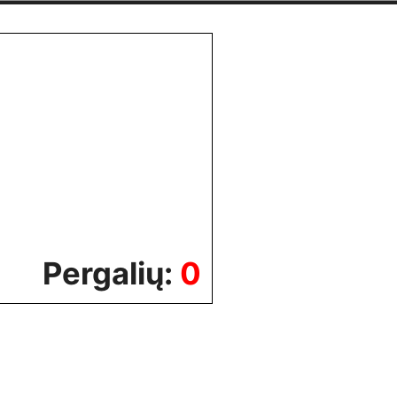
Pergalių:
0