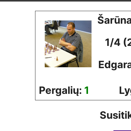
Skip
to
Šarūna
content
1/4 (
Edgara
Pergalių:
1
Ly
Susiti