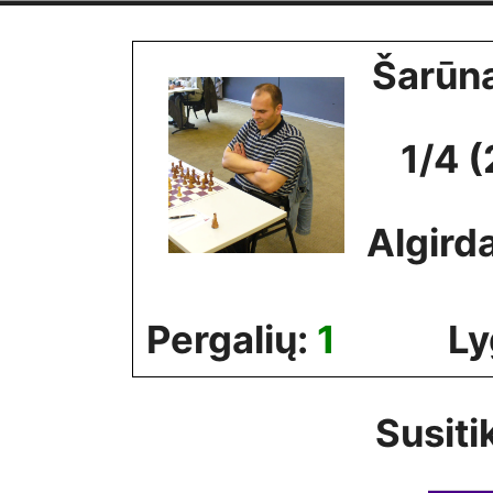
Skip
to
Šarūna
content
1/4 
Algird
Pergalių:
1
Ly
Susiti