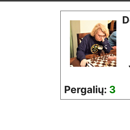
Skip
to
D
content
Pergalių:
3