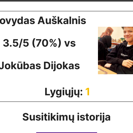
ovydas Auškalnis
3.5/5 (70%) vs
Jokūbas Dijokas
Lygiųjų:
1
Susitikimų istorija