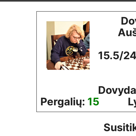
Skip
to
Do
content
Auš
15.5/2
Dovyda
Pergalių:
15
L
Susiti