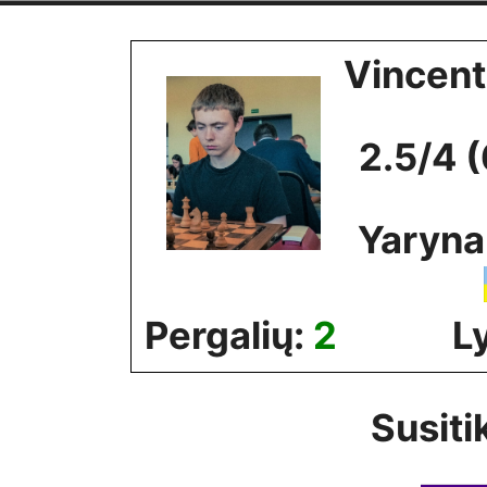
Skip
to
Vincen
content
2.5/4 
Yaryna
Pergalių:
2
L
Susiti