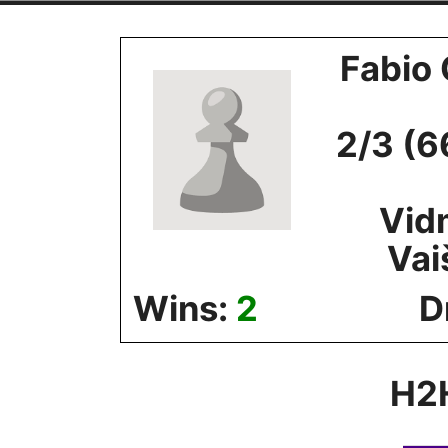
Skip
to
Fabio 
content
2/3 (6
Vid
Vai
Wins:
2
D
H2H